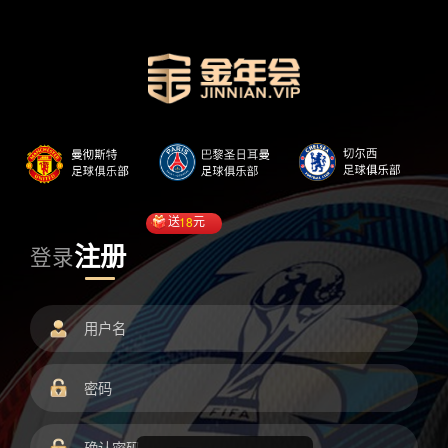
送
18
元
注册
登录